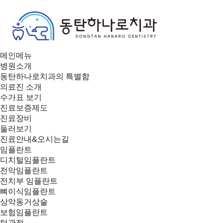
메인메뉴
병원소개
동탄하나로치과의 특별함
의료진 소개
수가표 보기
진료보증제도
진료장비
둘러보기
진료안내&오시는길
임플란트
디치털임플란트
전악임플란트
전치부 임플란트
뼈이식임플란트
상악동거상술
보험임플란트
턱관절