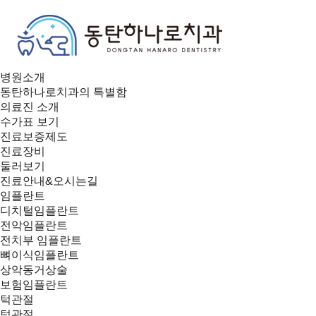
병원소개
동탄하나로치과의 특별함
의료진 소개
수가표 보기
진료보증제도
진료장비
둘러보기
진료안내&오시는길
임플란트
디치털임플란트
전악임플란트
전치부 임플란트
뼈이식임플란트
상악동거상술
보험임플란트
턱관절
턱관절