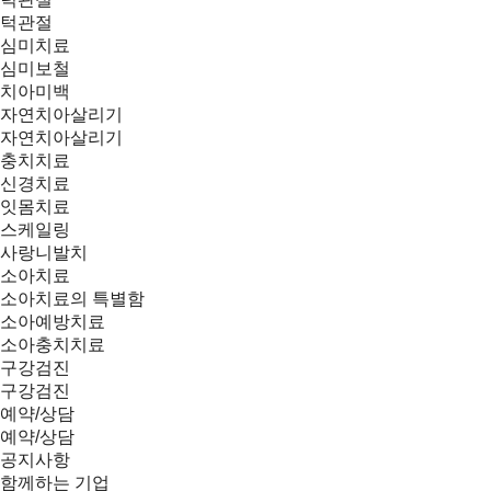
턱관절
심미치료
심미보철
치아미백
자연치아살리기
자연치아살리기
충치치료
신경치료
잇몸치료
스케일링
사랑니발치
소아치료
소아치료의 특별함
소아예방치료
소아충치치료
구강검진
구강검진
예약/상담
예약/상담
공지사항
함께하는 기업