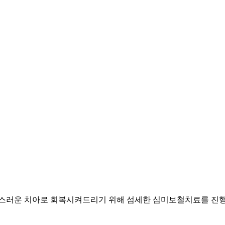
스러운 치아로
회복시켜드리기 위해 섬세한 심미보철치료를 진