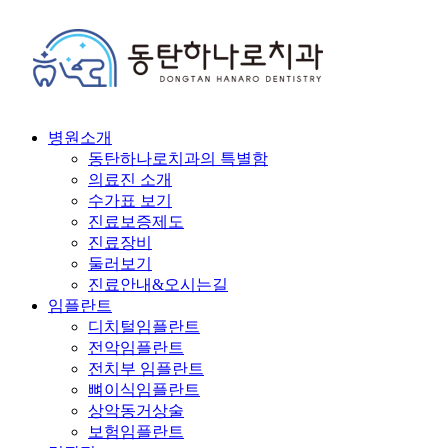
병원소개
동탄하나로치과의 특별함
의료진 소개
수가표 보기
진료보증제도
진료장비
둘러보기
진료안내&오시는길
임플란트
디치털임플란트
전악임플란트
전치부 임플란트
뼈이식임플란트
상악동거상술
보험임플란트