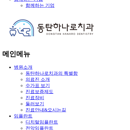
함께하는 기업
메인메뉴
병원소개
동탄하나로치과의 특별함
의료진 소개
수가표 보기
진료보증제도
진료장비
둘러보기
진료안내&오시는길
임플란트
디치털임플란트
전악임플란트