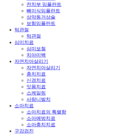
전치부 임플란트
뼈이식임플란트
상악동거상술
보험임플란트
턱관절
턱관절
심미치료
심미보철
치아미백
자연치아살리기
자연치아살리기
충치치료
신경치료
잇몸치료
스케일링
사랑니발치
소아치료
소아치료의 특별함
소아예방치료
소아충치치료
구강검진