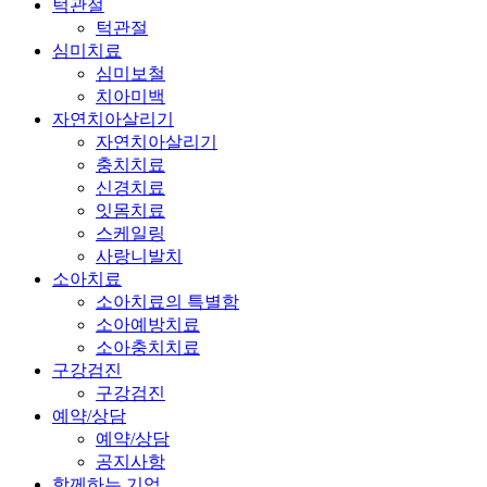
턱관절
턱관절
심미치료
심미보철
치아미백
자연치아살리기
자연치아살리기
충치치료
신경치료
잇몸치료
스케일링
사랑니발치
소아치료
소아치료의 특별함
소아예방치료
소아충치치료
구강검진
구강검진
예약/상담
예약/상담
공지사항
함께하는 기업