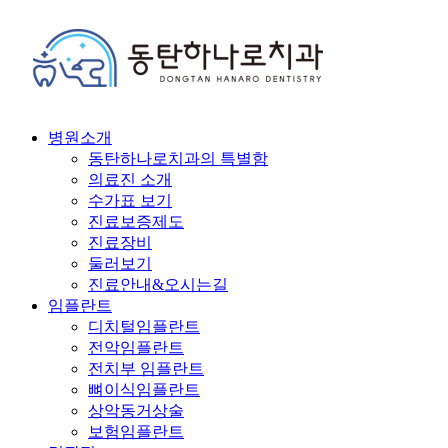
병원소개
동탄하나로치과의 특별함
의료진 소개
수가표 보기
진료보증제도
진료장비
둘러보기
진료안내&오시는길
임플란트
디치털임플란트
전악임플란트
전치부 임플란트
뼈이식임플란트
상악동거상술
보험임플란트