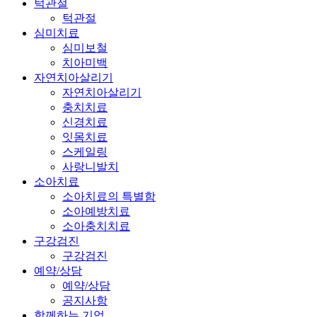
턱관절
턱관절
심미치료
심미보철
치아미백
자연치아살리기
자연치아살리기
충치치료
신경치료
잇몸치료
스케일링
사랑니발치
소아치료
소아치료의 특별함
소아예방치료
소아충치치료
구강검진
구강검진
예약/상담
예약/상담
공지사항
함께하는 기업