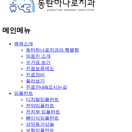
메인메뉴
병원소개
동탄하나로치과의 특별함
의료진 소개
수가표 보기
진료보증제도
진료장비
둘러보기
진료안내&오시는길
임플란트
디치털임플란트
전악임플란트
전치부 임플란트
뼈이식임플란트
상악동거상술
보험임플란트