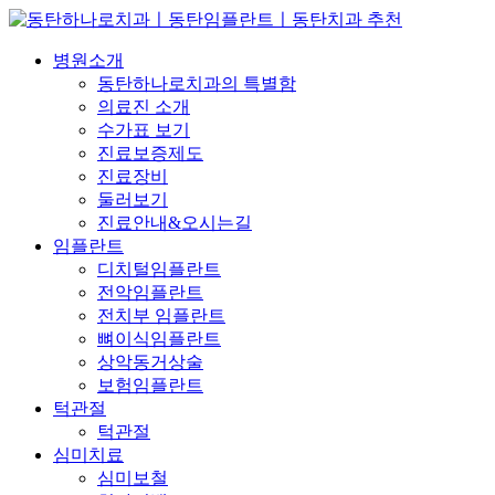
병원소개
동탄하나로치과의 특별함
의료진 소개
수가표 보기
진료보증제도
진료장비
둘러보기
진료안내&오시는길
임플란트
디치털임플란트
전악임플란트
전치부 임플란트
뼈이식임플란트
상악동거상술
보험임플란트
턱관절
턱관절
심미치료
심미보철