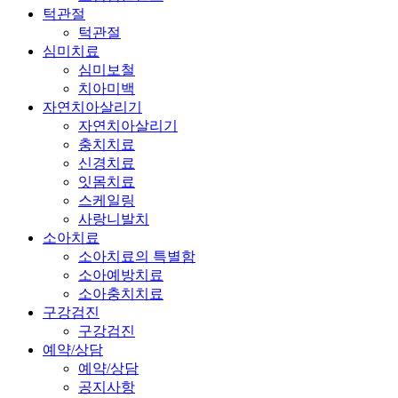
턱관절
턱관절
심미치료
심미보철
치아미백
자연치아살리기
자연치아살리기
충치치료
신경치료
잇몸치료
스케일링
사랑니발치
소아치료
소아치료의 특별함
소아예방치료
소아충치치료
구강검진
구강검진
예약/상담
예약/상담
공지사항