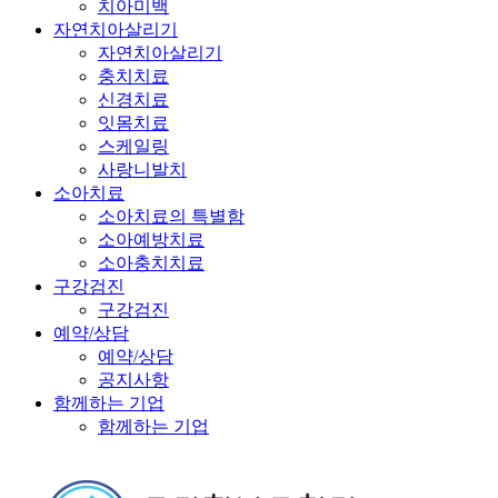
치아미백
자연치아살리기
자연치아살리기
충치치료
신경치료
잇몸치료
스케일링
사랑니발치
소아치료
소아치료의 특별함
소아예방치료
소아충치치료
구강검진
구강검진
예약/상담
예약/상담
공지사항
함께하는 기업
함께하는 기업