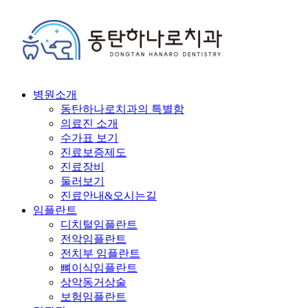
병원소개
동탄하나로치과의 특별함
의료진 소개
수가표 보기
진료보증제도
진료장비
둘러보기
진료안내&오시는길
임플란트
디치털임플란트
전악임플란트
전치부 임플란트
뼈이식임플란트
상악동거상술
보험임플란트