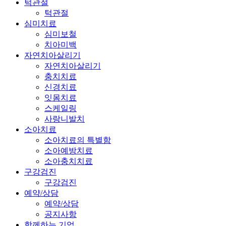
턱관절
턱관절
심미치료
심미보철
치아미백
자연치아살리기
자연치아살리기
충치치료
신경치료
잇몸치료
스케일링
사랑니발치
소아치료
소아치료의 특별함
소아예방치료
소아충치치료
구강검진
구강검진
예약/상담
예약/상담
공지사항
함께하는 기업