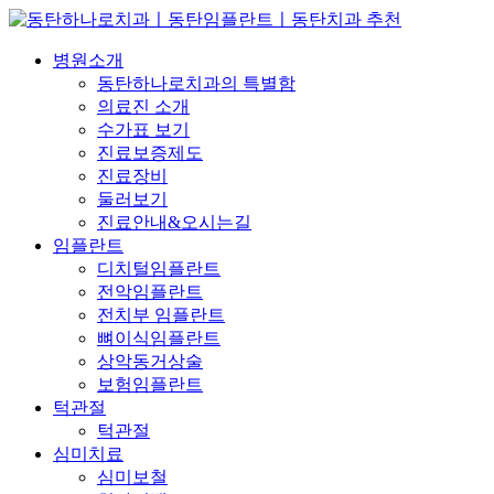
병원소개
동탄하나로치과의 특별함
의료진 소개
수가표 보기
진료보증제도
진료장비
둘러보기
진료안내&오시는길
임플란트
디치털임플란트
전악임플란트
전치부 임플란트
뼈이식임플란트
상악동거상술
보험임플란트
턱관절
턱관절
심미치료
심미보철