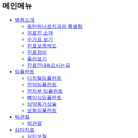
메인메뉴
병원소개
동탄하나로치과의 특별함
의료진 소개
수가표 보기
진료보증제도
진료장비
둘러보기
진료안내&오시는길
임플란트
디치털임플란트
전악임플란트
전치부 임플란트
뼈이식임플란트
상악동거상술
보험임플란트
턱관절
턱관절
심미치료
심미보철