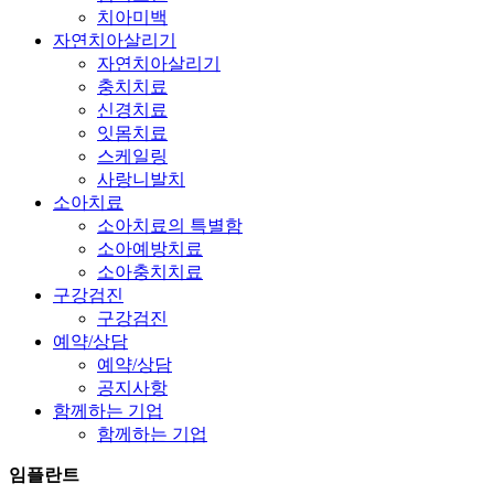
치아미백
자연치아살리기
자연치아살리기
충치치료
신경치료
잇몸치료
스케일링
사랑니발치
소아치료
소아치료의 특별함
소아예방치료
소아충치치료
구강검진
구강검진
예약/상담
예약/상담
공지사항
함께하는 기업
함께하는 기업
임플란트