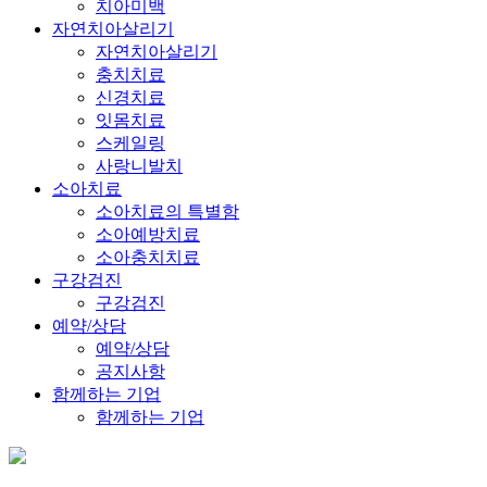
치아미백
자연치아살리기
자연치아살리기
충치치료
신경치료
잇몸치료
스케일링
사랑니발치
소아치료
소아치료의 특별함
소아예방치료
소아충치치료
구강검진
구강검진
예약/상담
예약/상담
공지사항
함께하는 기업
함께하는 기업