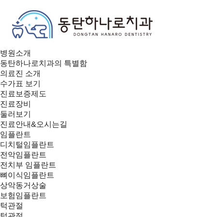
병원소개
동탄하나로치과의 특별함
의료진 소개
수가표 보기
진료보증제도
진료장비
둘러보기
진료안내&오시는길
임플란트
디치털임플란트
전악임플란트
전치부 임플란트
뼈이식임플란트
상악동거상술
보험임플란트
턱관절
턱관절