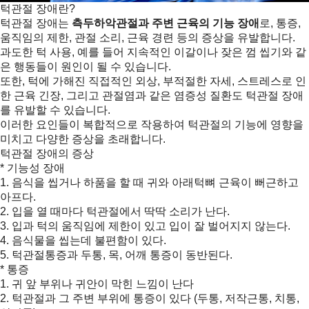
턱관절 장애란?
턱관절 장애는
측두하악관절과 주변 근육의 기능 장애
로, 통증,
움직임의 제한, 관절 소리, 근육 경련 등의 증상을 유발합니다.
과도한 턱 사용, 예를 들어 지속적인 이갈이나 잦은 껌 씹기와 같
은 행동들이 원인이 될 수 있습니다.
또한, 턱에 가해진 직접적인 외상, 부적절한 자세, 스트레스로 인
한 근육 긴장, 그리고 관절염과 같은 염증성 질환도 턱관절 장애
를 유발할 수 있습니다.
이러한 요인들이 복합적으로 작용하여 턱관절의 기능에 영향을
미치고 다양한 증상을 초래합니다.
턱관절 장애의 증상
* 기능성 장애
1. 음식을 씹거나 하품을 할 때 귀와 아래턱뼈 근육이 뻐근하고
아프다.
2. 입을 열 때마다 턱관절에서 딱딱 소리가 난다.
3. 입과 턱의 움직임에 제한이 있고 입이 잘 벌어지지 않는다.
4. 음식물을 씹는데 불편함이 있다.
5. 턱관절통증과 두통, 목, 어깨 통증이 동반된다.
* 통증
1. 귀 앞 부위나 귀안이 막힌 느낌이 난다
2. 턱관절과 그 주변 부위에 통증이 있다 (두통, 저작근통, 치통,