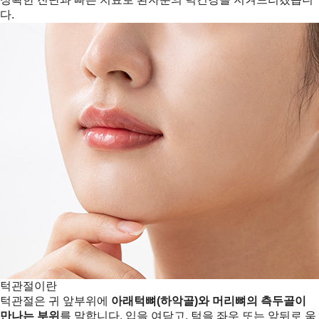
다.
턱관절이란
턱관절은 귀 앞부위에
아래턱뼈(하악골)와 머리뼈의 측두골이
만나는 부위
를 말합니다. 입을 여닫고, 턱을 좌우 또는 앞뒤로 움