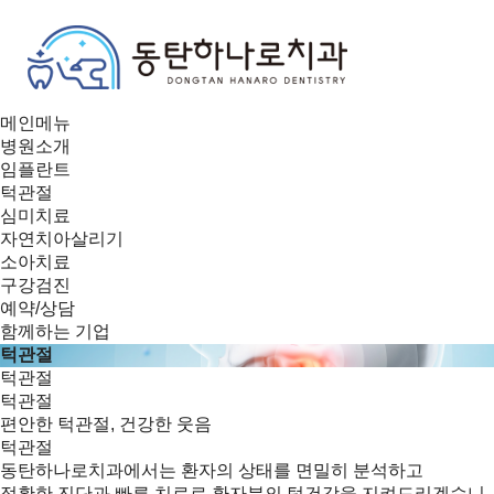
메인메뉴
병원소개
임플란트
턱관절
심미치료
자연치아살리기
소아치료
구강검진
예약/상담
함께하는 기업
턱관절
턱관절
턱관절
편안한 턱관절, 건강한 웃음
턱관절
동탄하나로치과에서는 환자의 상태를 면밀히 분석하고
정확한 진단과 빠른 치료로 환자분의 턱건강을 지켜드리겠습니