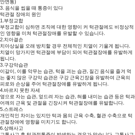
안면통)
3. 음식을 씹을 때 통증이 있다
턱관절 장애의 원인
1.부정교합
부정교합이 심하면 조직에 대한 영향이 커 턱관절에도 비정상적
인 영향을 미쳐 턱관절장애를 유발할 수 있습니다.
2.치아결손
치아상실을 오래 방치할 경우 전체적인 치열이 기울게 됩니다.
치열이 망가지면 턱관절에 부담이 되어 턱관절장애를 유발하게
됩니다.
3.구강악습관
이갈이, 이를 악무는 습관, 턱을 괴는 습관, 질긴 음식을 즐겨 먹
는 좋지 않은 구강악 습관은 구강 근육긴장을 유발하여 근육의
피로와 손상을 주어 턱관절장애를 유발하게 됩니다.
4.바르지 못한 자세
옆으로 자는 습관, 엎드려 자는 습관, 혀를 내미는 습관 등은 턱과
어깨의 근육 및 관절을 긴장시켜 턱관절장애를 유발합니다.
5.스트레스
개인적인 차이는 있지만 턱과 몸의 근육 수축, 혈관 수축으로 턱
관절장애에 영향을 미치기도 합니다.
6.상해사고
교통사고 후 턱관절통증이 발생하는 경우가 많습니다. 교통사고