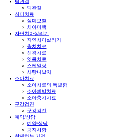
턱관절
턱관절
심미치료
심미보철
치아미백
자연치아살리기
자연치아살리기
충치치료
신경치료
잇몸치료
스케일링
사랑니발치
소아치료
소아치료의 특별함
소아예방치료
소아충치치료
구강검진
구강검진
예약/상담
예약/상담
공지사항
함께하는 기업