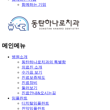
함께하는 기업
메인메뉴
병원소개
동탄하나로치과의 특별함
의료진 소개
수가표 보기
진료보증제도
진료장비
둘러보기
진료안내&오시는길
임플란트
디치털임플란트
전악임플란트