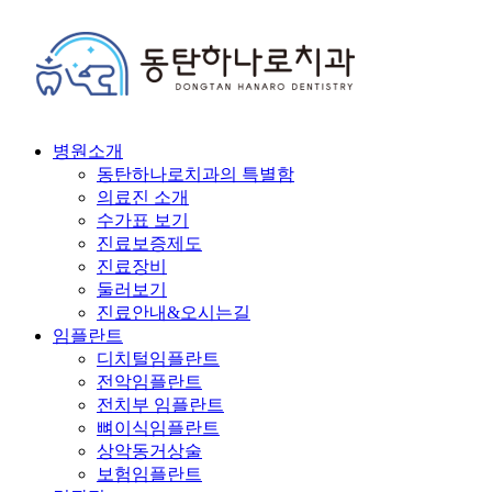
병원소개
동탄하나로치과의 특별함
의료진 소개
수가표 보기
진료보증제도
진료장비
둘러보기
진료안내&오시는길
임플란트
디치털임플란트
전악임플란트
전치부 임플란트
뼈이식임플란트
상악동거상술
보험임플란트