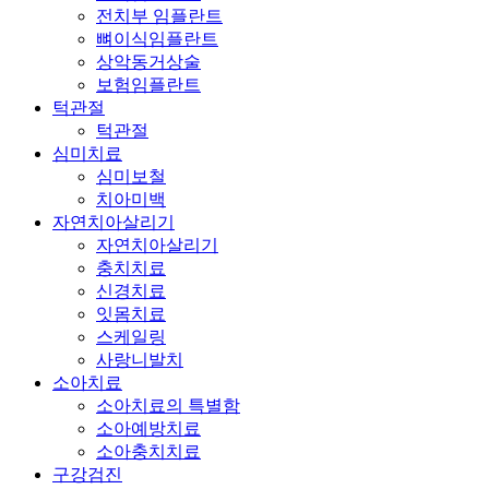
전치부 임플란트
뼈이식임플란트
상악동거상술
보험임플란트
턱관절
턱관절
심미치료
심미보철
치아미백
자연치아살리기
자연치아살리기
충치치료
신경치료
잇몸치료
스케일링
사랑니발치
소아치료
소아치료의 특별함
소아예방치료
소아충치치료
구강검진